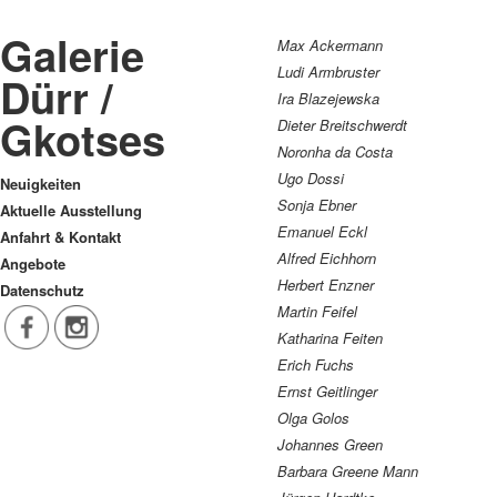
Galerie
Max Ackermann
Ludi Armbruster
Dürr /
Ira Blazejewska
Gkotses
Dieter Breitschwerdt
Noronha da Costa
Ugo Dossi
Neuigkeiten
Sonja Ebner
Aktuelle Ausstellung
Emanuel Eckl
Anfahrt & Kontakt
Alfred Eichhorn
Angebote
Herbert Enzner
Datenschutz
Martin Feifel
Katharina Feiten
Erich Fuchs
Ernst Geitlinger
Olga Golos
Johannes Green
Barbara Greene Mann