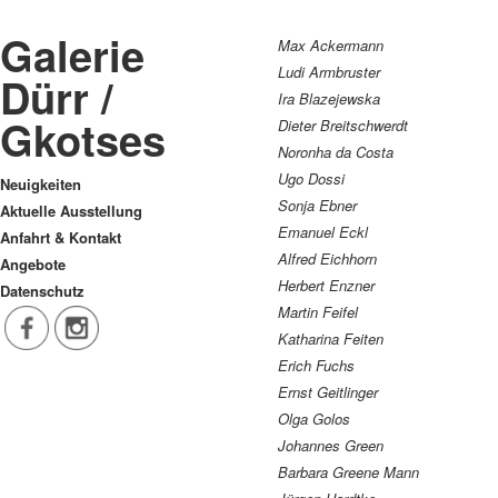
Galerie
Max Ackermann
Ludi Armbruster
Dürr /
Ira Blazejewska
Gkotses
Dieter Breitschwerdt
Noronha da Costa
Ugo Dossi
Neuigkeiten
Sonja Ebner
Aktuelle Ausstellung
Emanuel Eckl
Anfahrt & Kontakt
Alfred Eichhorn
Angebote
Herbert Enzner
Datenschutz
Martin Feifel
Katharina Feiten
Erich Fuchs
Ernst Geitlinger
Olga Golos
Johannes Green
Barbara Greene Mann