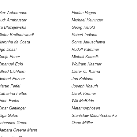
Max Ackermann
Florian Hagen
Ludi Armbruster
Michael Heininger
Ira Blazejewska
Georg Herold
ieter Breitschwerdt
Robert Indiana
Noronha da Costa
Sonia Jakuschewa
Ugo Dossi
Rudolf Kämmer
Sonja Ebner
Michail Karasik
Emanuel Eckl
Wolfram Kastner
lfred Eichhorn
Dieter O. Klama
Herbert Enzner
Jan Koblasa
artin Feifel
Joseph Kosuth
atharina Feiten
Derek Kremer
Erich Fuchs
Will McBride
rnst Geitlinger
Metamorphosen
Olga Golos
Stanislaw Mischtschenko
Johannes Green
Osse Müller
Barbara Greene Mann