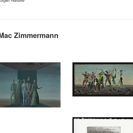
Jürgen Hardtke
Mac Zimmermann
Mac Zimmermann
Mac Zimmermann
Orakel
Zweiter Aufmarsch der
Ruinen
Mac Zimmermann
Kleine