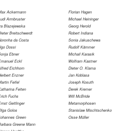
Max Ackermann
Florian Hagen
Ludi Armbruster
Michael Heininger
Ira Blazejewska
Georg Herold
ieter Breitschwerdt
Robert Indiana
Noronha da Costa
Sonia Jakuschewa
Ugo Dossi
Rudolf Kämmer
Sonja Ebner
Michail Karasik
Emanuel Eckl
Wolfram Kastner
lfred Eichhorn
Dieter O. Klama
Herbert Enzner
Jan Koblasa
artin Feifel
Joseph Kosuth
atharina Feiten
Derek Kremer
Erich Fuchs
Will McBride
rnst Geitlinger
Metamorphosen
Olga Golos
Stanislaw Mischtschenko
Johannes Green
Osse Müller
Barbara Greene Mann