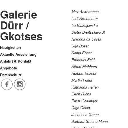
Galerie
Max Ackermann
Ludi Armbruster
Dürr /
Ira Blazejewska
Gkotses
Dieter Breitschwerdt
Noronha da Costa
Ugo Dossi
Neuigkeiten
Sonja Ebner
Aktuelle Ausstellung
Emanuel Eckl
Anfahrt & Kontakt
Alfred Eichhorn
Angebote
Herbert Enzner
Datenschutz
Martin Feifel
Katharina Feiten
Erich Fuchs
Ernst Geitlinger
Olga Golos
Johannes Green
Barbara Greene Mann