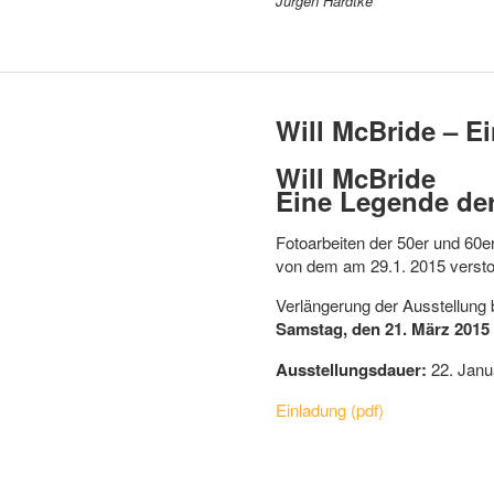
Jürgen Hardtke
Will McBride – E
Will McBride
Eine Legende der
Fotoarbeiten der 50er und 60e
von dem am 29.1. 2015 versto
Verlängerung der Ausstellung
Samstag, den 21. März 2015
Ausstellungsdauer:
22. Janu
Einladung (pdf)