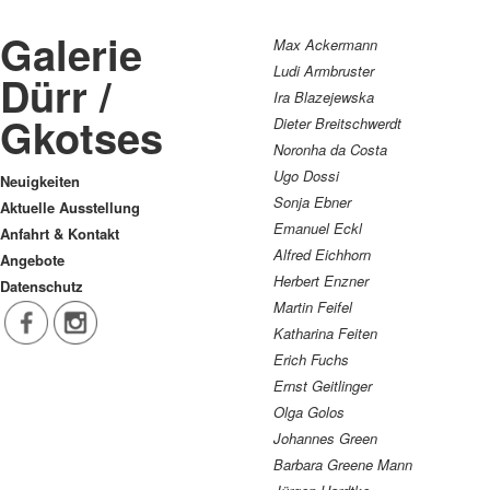
Galerie
Max Ackermann
Ludi Armbruster
Dürr /
Ira Blazejewska
Gkotses
Dieter Breitschwerdt
Noronha da Costa
Ugo Dossi
Neuigkeiten
Sonja Ebner
Aktuelle Ausstellung
Emanuel Eckl
Anfahrt & Kontakt
Alfred Eichhorn
Angebote
Herbert Enzner
Datenschutz
Martin Feifel
Katharina Feiten
Erich Fuchs
Ernst Geitlinger
Olga Golos
Johannes Green
Barbara Greene Mann