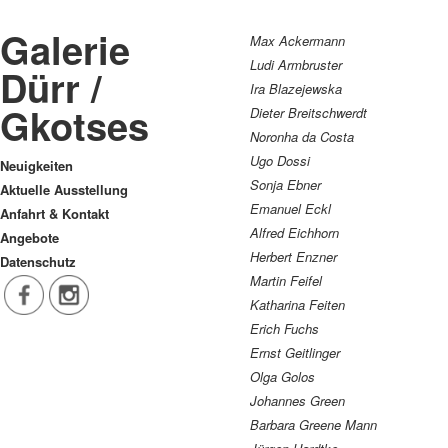
Galerie
Max Ackermann
Ludi Armbruster
Dürr /
Ira Blazejewska
Gkotses
Dieter Breitschwerdt
Noronha da Costa
Ugo Dossi
Neuigkeiten
Sonja Ebner
Aktuelle Ausstellung
Emanuel Eckl
Anfahrt & Kontakt
Alfred Eichhorn
Angebote
Herbert Enzner
Datenschutz
Martin Feifel
Katharina Feiten
Erich Fuchs
Ernst Geitlinger
Olga Golos
Johannes Green
Barbara Greene Mann