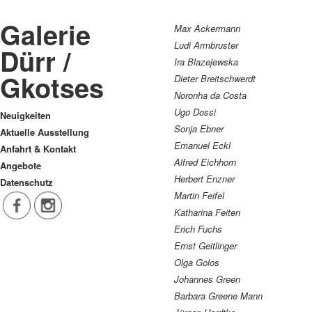
Galerie
Max Ackermann
Ludi Armbruster
Dürr /
Ira Blazejewska
Gkotses
Dieter Breitschwerdt
Noronha da Costa
Ugo Dossi
Neuigkeiten
Sonja Ebner
Aktuelle Ausstellung
Emanuel Eckl
Anfahrt & Kontakt
Alfred Eichhorn
Angebote
Herbert Enzner
Datenschutz
Martin Feifel
Katharina Feiten
Erich Fuchs
Ernst Geitlinger
Olga Golos
Johannes Green
Barbara Greene Mann