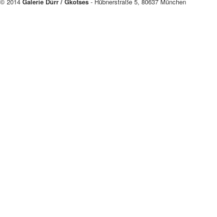
© 2014
Galerie Dürr / Gkotses
- Hübnerstraße 5, 80637 München