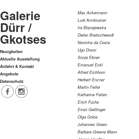
Galerie
Max Ackermann
Ludi Armbruster
Dürr /
Ira Blazejewska
Gkotses
Dieter Breitschwerdt
Noronha da Costa
Ugo Dossi
Neuigkeiten
Sonja Ebner
Aktuelle Ausstellung
Emanuel Eckl
Anfahrt & Kontakt
Alfred Eichhorn
Angebote
Herbert Enzner
Datenschutz
Martin Feifel
Katharina Feiten
Erich Fuchs
Ernst Geitlinger
Olga Golos
Johannes Green
Barbara Greene Mann