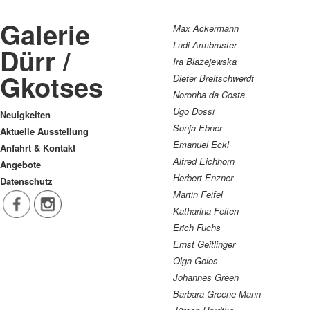
Galerie
Max Ackermann
Ludi Armbruster
Dürr /
Ira Blazejewska
Gkotses
Dieter Breitschwerdt
Noronha da Costa
Ugo Dossi
Neuigkeiten
Sonja Ebner
Aktuelle Ausstellung
Emanuel Eckl
Anfahrt & Kontakt
Alfred Eichhorn
Angebote
Herbert Enzner
Datenschutz
Martin Feifel
Katharina Feiten
Erich Fuchs
Ernst Geitlinger
Olga Golos
Johannes Green
Barbara Greene Mann