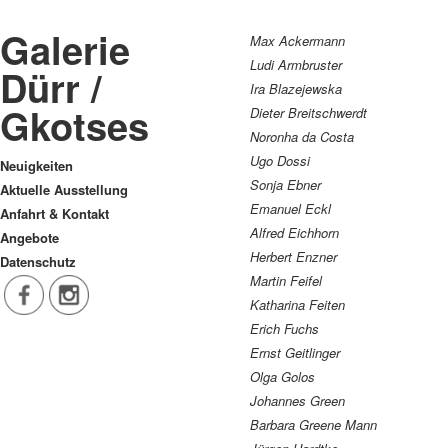
Galerie
Max Ackermann
Ludi Armbruster
Dürr /
Ira Blazejewska
Gkotses
Dieter Breitschwerdt
Noronha da Costa
Ugo Dossi
Neuigkeiten
Sonja Ebner
Aktuelle Ausstellung
Emanuel Eckl
Anfahrt & Kontakt
Alfred Eichhorn
Angebote
Herbert Enzner
Datenschutz
Martin Feifel
Katharina Feiten
Erich Fuchs
Ernst Geitlinger
Olga Golos
Johannes Green
Barbara Greene Mann