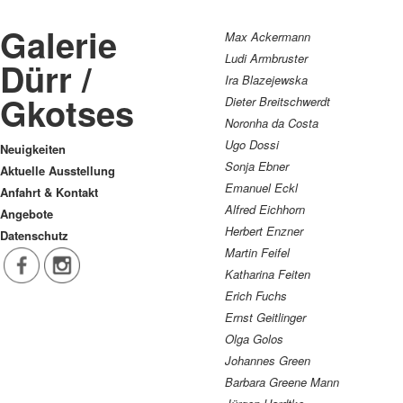
Galerie
Max Ackermann
Ludi Armbruster
Dürr /
Ira Blazejewska
Gkotses
Dieter Breitschwerdt
Noronha da Costa
Ugo Dossi
Neuigkeiten
Sonja Ebner
Aktuelle Ausstellung
Emanuel Eckl
Anfahrt & Kontakt
Alfred Eichhorn
Angebote
Herbert Enzner
Datenschutz
Martin Feifel
Katharina Feiten
Erich Fuchs
Ernst Geitlinger
Olga Golos
Johannes Green
Barbara Greene Mann