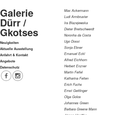
Galerie
Max Ackermann
Ludi Armbruster
Dürr /
Ira Blazejewska
Gkotses
Dieter Breitschwerdt
Noronha da Costa
Ugo Dossi
Neuigkeiten
Sonja Ebner
Aktuelle Ausstellung
Emanuel Eckl
Anfahrt & Kontakt
Alfred Eichhorn
Angebote
Herbert Enzner
Datenschutz
Martin Feifel
Katharina Feiten
Erich Fuchs
Ernst Geitlinger
Olga Golos
Johannes Green
Barbara Greene Mann