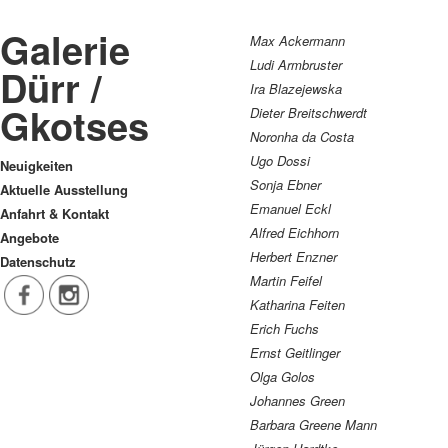
Galerie
Max Ackermann
Ludi Armbruster
Dürr /
Ira Blazejewska
Gkotses
Dieter Breitschwerdt
Noronha da Costa
Ugo Dossi
Neuigkeiten
Sonja Ebner
Aktuelle Ausstellung
Emanuel Eckl
Anfahrt & Kontakt
Alfred Eichhorn
Angebote
Herbert Enzner
Datenschutz
Martin Feifel
Katharina Feiten
Erich Fuchs
Ernst Geitlinger
Olga Golos
Johannes Green
Barbara Greene Mann