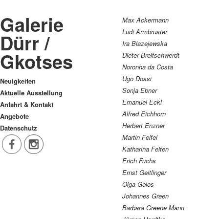
Galerie
Max Ackermann
Ludi Armbruster
Dürr /
Ira Blazejewska
Gkotses
Dieter Breitschwerdt
Noronha da Costa
Ugo Dossi
Neuigkeiten
Sonja Ebner
Aktuelle Ausstellung
Emanuel Eckl
Anfahrt & Kontakt
Alfred Eichhorn
Angebote
Herbert Enzner
Datenschutz
Martin Feifel
Katharina Feiten
Erich Fuchs
Ernst Geitlinger
Olga Golos
Johannes Green
Barbara Greene Mann