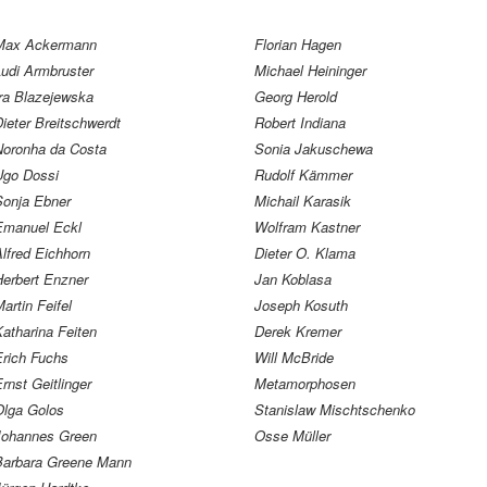
Max Ackermann
Florian Hagen
Ludi Armbruster
Michael Heininger
Ira Blazejewska
Georg Herold
ieter Breitschwerdt
Robert Indiana
Noronha da Costa
Sonia Jakuschewa
Ugo Dossi
Rudolf Kämmer
Sonja Ebner
Michail Karasik
Emanuel Eckl
Wolfram Kastner
lfred Eichhorn
Dieter O. Klama
Herbert Enzner
Jan Koblasa
artin Feifel
Joseph Kosuth
atharina Feiten
Derek Kremer
Erich Fuchs
Will McBride
rnst Geitlinger
Metamorphosen
Olga Golos
Stanislaw Mischtschenko
Johannes Green
Osse Müller
Barbara Greene Mann