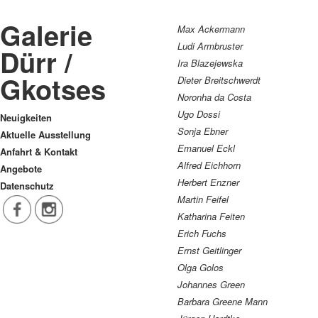
Galerie
Max Ackermann
Ludi Armbruster
Dürr /
Ira Blazejewska
Gkotses
Dieter Breitschwerdt
Noronha da Costa
Ugo Dossi
Neuigkeiten
Sonja Ebner
Aktuelle Ausstellung
Emanuel Eckl
Anfahrt & Kontakt
Alfred Eichhorn
Angebote
Herbert Enzner
Datenschutz
Martin Feifel
Katharina Feiten
Erich Fuchs
Ernst Geitlinger
Olga Golos
Johannes Green
Barbara Greene Mann