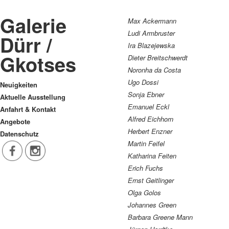
Galerie
Max Ackermann
Ludi Armbruster
Dürr /
Ira Blazejewska
Gkotses
Dieter Breitschwerdt
Noronha da Costa
Ugo Dossi
Neuigkeiten
Sonja Ebner
Aktuelle Ausstellung
Emanuel Eckl
Anfahrt & Kontakt
Alfred Eichhorn
Angebote
Herbert Enzner
Datenschutz
Martin Feifel
Katharina Feiten
Erich Fuchs
Ernst Geitlinger
Olga Golos
Johannes Green
Barbara Greene Mann