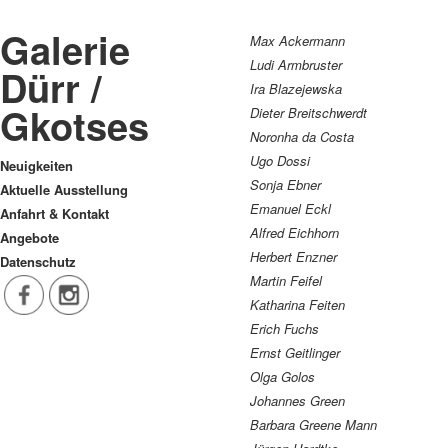
Galerie
Max Ackermann
Ludi Armbruster
Dürr /
Ira Blazejewska
Gkotses
Dieter Breitschwerdt
Noronha da Costa
Ugo Dossi
Neuigkeiten
Sonja Ebner
Aktuelle Ausstellung
Emanuel Eckl
Anfahrt & Kontakt
Alfred Eichhorn
Angebote
Herbert Enzner
Datenschutz
Martin Feifel
Katharina Feiten
Erich Fuchs
Ernst Geitlinger
Olga Golos
Johannes Green
Barbara Greene Mann