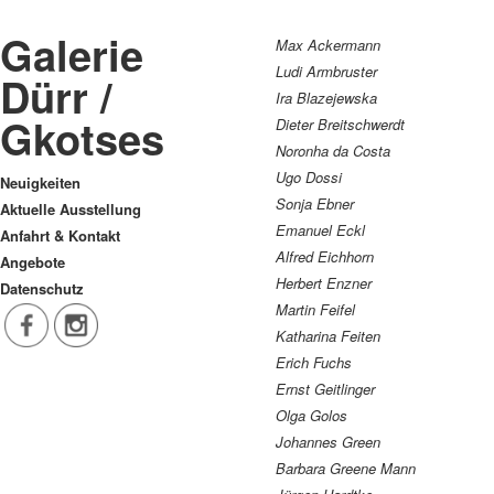
Galerie
Max Ackermann
Ludi Armbruster
Dürr /
Ira Blazejewska
Gkotses
Dieter Breitschwerdt
Noronha da Costa
Ugo Dossi
Neuigkeiten
Sonja Ebner
Aktuelle Ausstellung
Emanuel Eckl
Anfahrt & Kontakt
Alfred Eichhorn
Angebote
Herbert Enzner
Datenschutz
Martin Feifel
Katharina Feiten
Erich Fuchs
Ernst Geitlinger
Olga Golos
Johannes Green
Barbara Greene Mann