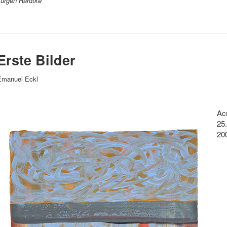
Jürgen Hardtke
Erste Bilder
Emanuel Eckl
Ac
25
20