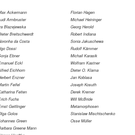
Max Ackermann
Florian Hagen
Ludi Armbruster
Michael Heininger
Ira Blazejewska
Georg Herold
ieter Breitschwerdt
Robert Indiana
Noronha da Costa
Sonia Jakuschewa
Ugo Dossi
Rudolf Kämmer
Sonja Ebner
Michail Karasik
Emanuel Eckl
Wolfram Kastner
lfred Eichhorn
Dieter O. Klama
Herbert Enzner
Jan Koblasa
artin Feifel
Joseph Kosuth
atharina Feiten
Derek Kremer
Erich Fuchs
Will McBride
rnst Geitlinger
Metamorphosen
Olga Golos
Stanislaw Mischtschenko
Johannes Green
Osse Müller
Barbara Greene Mann