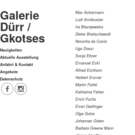
Galerie
Max Ackermann
Ludi Armbruster
Dürr /
Ira Blazejewska
Gkotses
Dieter Breitschwerdt
Noronha da Costa
Ugo Dossi
Neuigkeiten
Sonja Ebner
Aktuelle Ausstellung
Emanuel Eckl
Anfahrt & Kontakt
Alfred Eichhorn
Angebote
Herbert Enzner
Datenschutz
Martin Feifel
Katharina Feiten
Erich Fuchs
Ernst Geitlinger
Olga Golos
Johannes Green
Barbara Greene Mann